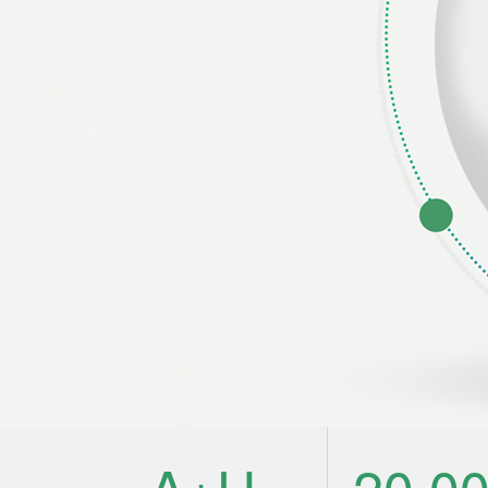
A+H
20,0