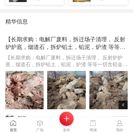
精华信息
【长期求购：电解厂废料，拆迁场子清理， 反射
炉炉底，烟道石，拆炉铅土，铅泥，炉渣 等等一
切含铅金银物料，装车打款 望有货的朋友与我联
【长期求购：电解厂废料，拆迁场子清理， 反射炉炉
系，同时欢迎中介】联系电话15517952017微信
底，烟道石，拆炉铅土，铅泥，炉渣 等等一切含铅金银
同号非诚勿扰！！！！！！！！
物料，装车打款 望有货的朋友与我联系，同时欢迎中
介】联系电话15517952017微信同号非诚勿
扰！！！！！！！！
4
郭湛
7月16日
首页
广场
发布
商城
我的