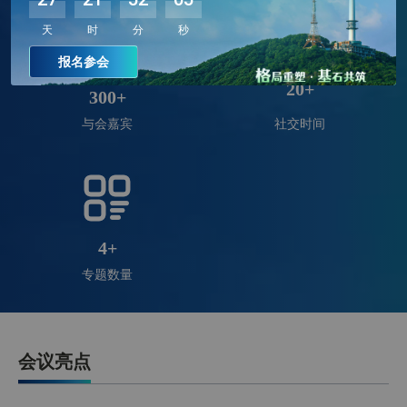
天
时
分
秒
报名参会
20
+
300
+
与会嘉宾
社交时间
杨*燕
总经理
广东亿富智能装备有限公司
D********m
亿富韩国顾问
广东亿富智能装备有限公司
4
+
专题数量
李*慧
业务经理
广东亿富智能装备有限公司
傅*伟
新能源三部总经
建发物流集团有限公司
会议亮点
理
张*宇
高级业务经理
建发物流集团有限公司