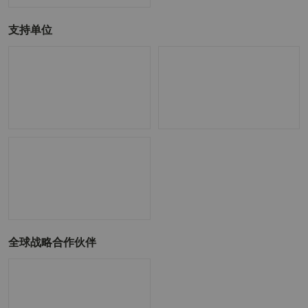
唐*杰
副总经理
绿循新能源产业（广东）有限公司
联合主办方
廖*志
亚太区销售总监
汉姆德华化工（上海）有限公司
M********z
战略合作及采购
汉姆德华化工（上海）有限公司
总监
J********k
Manager
汉姆德华化工（上海）有限公司
支持单位
待*
西安蓝晓科技新材料股份有限公司
待*
西安蓝晓科技新材料股份有限公司
待*
西安蓝晓科技新材料股份有限公司
최*석
대표이사
주식회사 스위브 SWIV
신*현
대리
주식회사 스위브 SWIV