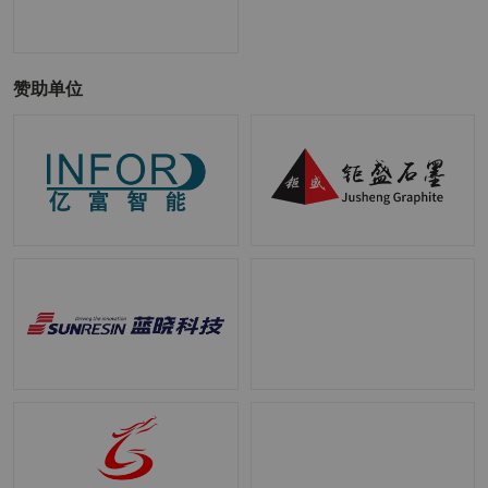
박*수
사원
주식회사 스위브 SWIV
全球战略合作伙伴
박*호
구매팀 수석
EcoPro Materials
赞助单位