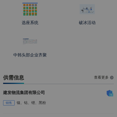
张*晶
销售中心 总经理
贵州安达科技能源股份有限公司
曹*驰
销售总监
贵州安达科技能源股份有限公司
选座系统
破冰活动
吕*乔
营销总监
联化科技股份有限公司
陈*
总经理
上海港立环保科技有限公司
中韩头部企业齐聚
唐*杰
副总经理
绿循新能源产业（广东）有限公司
廖*志
亚太区销售总监
汉姆德华化工（上海）有限公司
供需信息
查看更多
M********z
战略合作及采购
汉姆德华化工（上海）有限公司
建发物流集团有限公司
总监
J********k
Manager
汉姆德华化工（上海）有限公司
镍、钴、锂、黑粉
销售
待*
西安蓝晓科技新材料股份有限公司