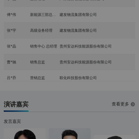
傅*伟
新能源三部总经
建发物流集团有限公司
理
张*宇
高级业务经理
建发物流集团有限公司
张*晶
销售中心 总经理
贵州安达科技能源股份有限公司
曹*驰
销售总监
贵州安达科技能源股份有限公司
吕*乔
营销总监
联化科技股份有限公司
陈*
总经理
上海港立环保科技有限公司
演讲嘉宾
查看更多
唐*杰
副总经理
绿循新能源产业（广东）有限公司
发言嘉宾
廖*志
亚太区销售总监
汉姆德华化工（上海）有限公司