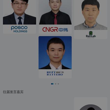
M********z
战略合作及采购
汉姆德华化工（上海）有限公司
总监
J********k
Manager
汉姆德华化工（上海）有限公司
待*
西安蓝晓科技新材料股份有限公司
待*
西安蓝晓科技新材料股份有限公司
待*
西安蓝晓科技新材料股份有限公司
최*석
대표이사
주식회사 스위브 SWIV
신*현
대리
주식회사 스위브 SWIV
박*수
사원
주식회사 스위브 SWIV
往届发言嘉宾
박*호
구매팀 수석
EcoPro Materials