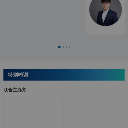
杨*燕
总经理
广东亿富智能装备有限公司
D********m
亿富韩国顾问
广东亿富智能装备有限公司
李*慧
业务经理
广东亿富智能装备有限公司
傅*伟
新能源三部总经
建发物流集团有限公司
理
张*宇
高级业务经理
建发物流集团有限公司
张*晶
销售中心 总经理
贵州安达科技能源股份有限公司
曹*驰
销售总监
贵州安达科技能源股份有限公司
吕*乔
营销总监
联化科技股份有限公司
特别鸣谢
陈*
总经理
上海港立环保科技有限公司