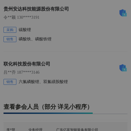
贵州安达科技能源股份有限公司
待*
西安蓝晓科技新材料股份有限公司
令**颖 130****3191
待*
西安蓝晓科技新材料股份有限公司
碳酸锂
采购
최*석
대표이사
주식회사 스위브 SWIV
磷酸铁、磷酸铁锂
销售
신*현
대리
주식회사 스위브 SWIV
联化科技股份有限公司
박*수
사원
주식회사 스위브 SWIV
吕**乔 187****3146
六氟磷酸锂、双氟磺胺酸锂
销售
박*호
구매팀 수석
EcoPro Materials
杨*燕
总经理
广东亿富智能装备有限公司
查看参会人员（部分 详见小程序）
D********m
亿富韩国顾问
广东亿富智能装备有限公司
李*慧
业务经理
广东亿富智能装备有限公司